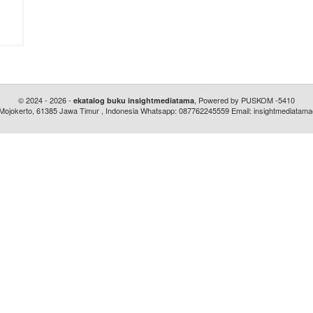
© 2024 - 2026 -
, Powered by PUSKOM -5410
ekatalog buku insightmediatama
. Mojokerto, 61385 Jawa Timur , Indonesia Whatsapp: 087762245559 Email: insightmediata