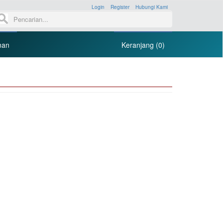
Login
»
Register
»
Hubungi Kami
»
nan
Keranjang (0)