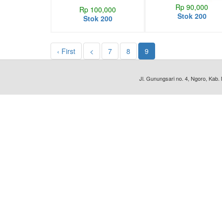
Rp 90,000
Rp 100,000
Stok 200
Stok 200
‹ First
<
7
8
9
Jl. Gunungsari no. 4, Ngoro, Kab