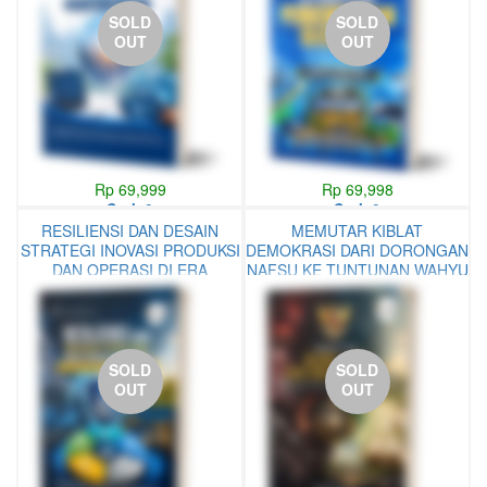
SOLD
SOLD
OUT
OUT
Rp 69,999
Rp 69,998
Stok 0
Stok 0
RESILIENSI DAN DESAIN
MEMUTAR KIBLAT
STRATEGI INOVASI PRODUKSI
DEMOKRASI DARI DORONGAN
DAN OPERASI DI ERA
NAFSU KE TUNTUNAN WAHYU
KETIDAKPASTIAN
DAN AKAL
SOLD
SOLD
OUT
OUT