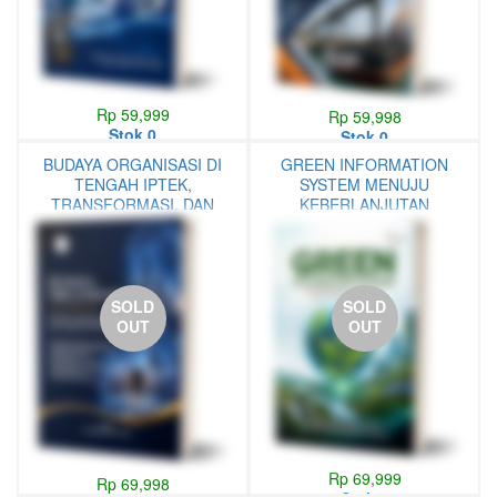
Rp 59,999
Rp 59,998
Stok 0
Stok 0
BUDAYA ORGANISASI DI
GREEN INFORMATION
TENGAH IPTEK,
SYSTEM MENUJU
TRANSFORMASI, DAN
KEBERLANJUTAN
DIGITALISASI
LINGKUNGAN MELALUI
TEKNOLOGI INFORMASI
SOLD
SOLD
OUT
OUT
Rp 69,999
Rp 69,998