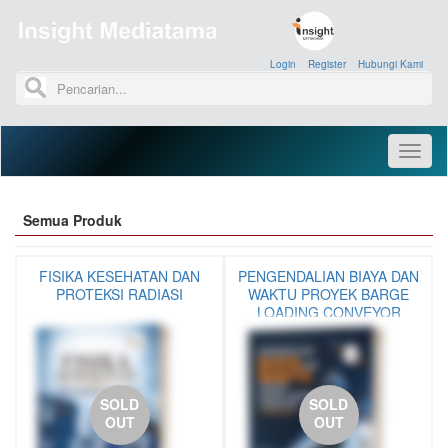
Login
»
Register
»
Hubungi Kami
»
Toggl
naviga
Semua Produk
FISIKA KESEHATAN DAN
PENGENDALIAN BIAYA DAN
PROTEKSI RADIASI
WAKTU PROYEK BARGE
LOADING CONVEYOR
SOLD
SOLD
OUT
OUT