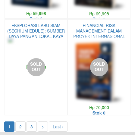
Rp 59,998
Rp 69,998
Stok 0
Stok 0
EKSPLORASI LABU SIAM
FINANCIAL RISK
(SECHIUM EDULE): SUMBER
MANAGEMENT DALAM
DAYA PANGAN LOKAL KAYA
PROYEK INTERNASIONAL
MANFAAT
SOLD
SOLD
Rp 69,998
OUT
OUT
Stok 0
Rp 70,000
Stok 0
1
2
3
>
Last ›