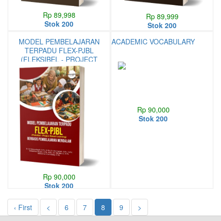
Rp 89,998
Rp 89,999
Stok 200
Stok 200
MODEL PEMBELAJARAN
ACADEMIC VOCABULARY
TERPADU FLEX-PJBL
(FLEKSIBEL - PROJECT
BASED LEARNING) BERBASIS
PEMBELAJARAN MENDALAM
Rp 90,000
Stok 200
Rp 90,000
Stok 200
‹ First
<
6
7
8
9
>