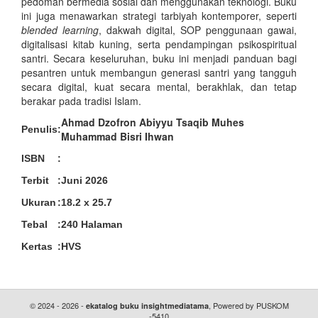
pedoman bermedia sosial dan menggunakan teknologi. Buku
ini juga menawarkan strategi tarbiyah kontemporer, seperti
blended learning
, dakwah digital, SOP penggunaan gawai,
digitalisasi kitab kuning, serta pendampingan psikospiritual
santri. Secara keseluruhan, buku ini menjadi panduan bagi
pesantren untuk membangun generasi santri yang tangguh
secara digital, kuat secara mental, berakhlak, dan tetap
berakar pada tradisi Islam.
Ahmad Dzofron Abiyyu Tsaqib Muhes
Penulis
:
Muhammad Bisri Ihwan
ISBN
:
Terbit
:
Juni 2026
Ukuran
:
18.2 x 25.7
Tebal
:
240 Halaman
Kertas
:
HVS
© 2024 - 2026 -
, Powered by PUSKOM
ekatalog buku insightmediatama
-5410