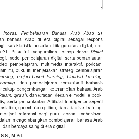
ng: Inovasi Pembelajaran Bahasa Arab Abad 21
an bahasa Arab di era digital sebagai respons
, karakteristik peserta didik generasi digital, dan
ke-21. Buku ini menguraikan konsep dasar
Digital
ologi, model pembelajaran digital, serta pemanfaatan
eo pembelajaran, multimedia interaktif, podcast,
lain itu, buku ini menjelaskan strategi pembelajaran
earning
,
project-based learning
,
blended learning
,
learning
, dan pembelajaran komunikatif berbasis
encakup pengembangan keterampilan bahasa Arab
kalam
,
qira’ah
, dan
kitabah
, desain e-modul, e-book,
ik, serta pemanfaatan Artificial Intelligence seperti
ranslation, speech recognition, dan adaptive learning.
menjadi referensi bagi guru, dosen, mahasiswa,
kan dalam mengembangkan pembelajaran bahasa Arab
, dan berdaya saing di era digital.
 S.S., M.Pd.