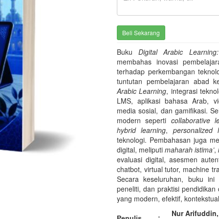
Buku
Digital Arabic Learni
membahas inovasi pembelajar
terhadap perkembangan teknologi
tuntutan pembelajaran abad 
Arabic Learning
, integrasi tekn
LMS, aplikasi bahasa Arab, vid
media sosial, dan gamifikasi. Se
modern seperti
collaborative l
hybrid learning
,
personalized 
teknologi. Pembahasan juga m
digital, meliputi
maharah istima’
,
evaluasi digital, asesmen autent
chatbot, virtual tutor, machine t
Secara keseluruhan, buku ini 
peneliti, dan praktisi pendidi
yang modern, efektif, kontekstual
Nur Arifuddin,
Penulis
: