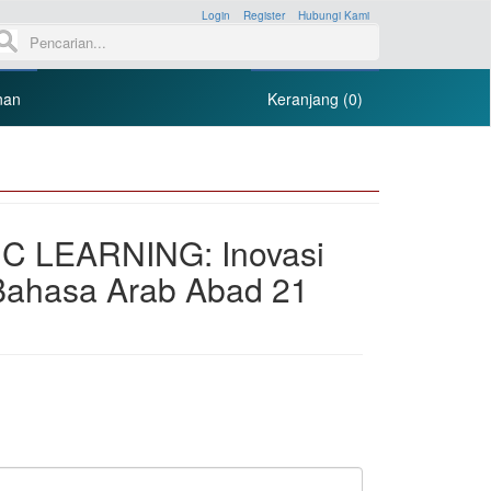
Login
»
Register
»
Hubungi Kami
»
nan
Keranjang (0)
C LEARNING: Inovasi
Bahasa Arab Abad 21