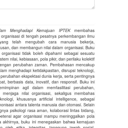
alam Menghadapi Kemajuan IPTEK
membahas
 organisasi di tengah pesatnya perkembangan ilmu
 yang telah mengubah cara manusia bekerja,
usan, dan membangun nilai dalam organisasi. Buku
rganisasi tidak boleh dipahami sebagai sesuatu
tem nilai, kebiasaan, pola pikir, dan perilaku kolektif
i dengan perubahan zaman. Pembahasan mencakup
lam menghadapi ketidakpastian, disrupsi teknologi,
 perubahan ekspektasi dunia kerja, serta pentingnya
at, berbasis data, inovatif, dan responsif. Buku ini
mimpinan agil dalam memfasilitasi perubahan,
 menjaga nilai organisasi, sekaligus membahas
logi, khususnya artificial intelligence, sebagai
isasi antara talenta manusia dan otomasi. Selain
gnya psikologi rasa aman, kolaborasi lintas bidang,
mpetensi agar organisasi mampu meninggalkan pola
ada akhirnya, buku ini menegaskan bahwa kemajuan
n oleh etika, integritas, tanggung jawab sosial,