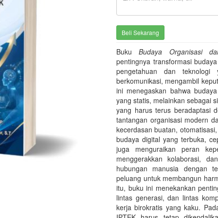
Buku
Budaya Organisasi d
pentingnya transformasi budaya
pengetahuan dan teknologi
berkomunikasi, mengambil keput
ini menegaskan bahwa budaya o
yang statis, melainkan sebagai sis
yang harus terus beradaptas
tantangan organisasi modern da
kecerdasan buatan, otomatisasi,
budaya digital yang terbuka, cep
juga menguraikan peran kepe
menggerakkan kolaborasi, dan
hubungan manusia dengan tekno
peluang untuk membangun harmon
itu, buku ini menekankan pentin
lintas generasi, dan lintas ko
kerja birokratis yang kaku. P
IPTEK harus tetap dikendalika