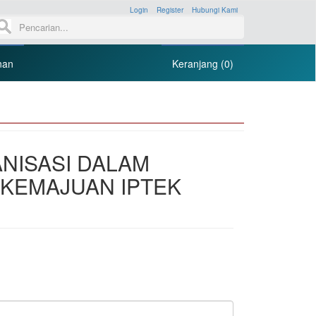
Login
»
Register
»
Hubungi Kami
»
nan
Keranjang (0)
NISASI DALAM
KEMAJUAN IPTEK