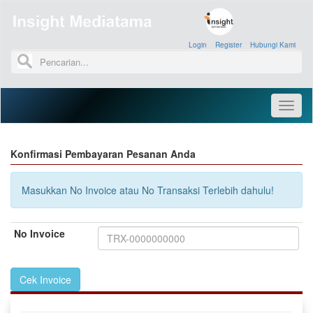
Login
»
Register
»
Hubungi Kami
»
Toggl
naviga
Konfirmasi Pembayaran Pesanan Anda
Masukkan No Invoice atau No Transaksi Terlebih dahulu!
No Invoice
Cek Invoice